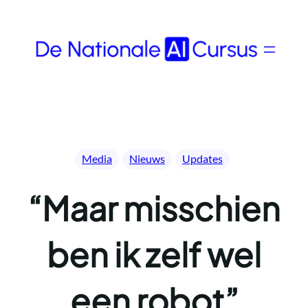
Ga
naar
de
inhoud
Media
Nieuws
Updates
“Maar misschien
ben ik zelf wel
een robot”