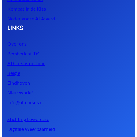
Kompas in de Klas
Nederlandse AI Award
LINKS
Over ons
Persbericht 1%
AI Cursus on Tour
België
Eindhoven
Nieuwsbrief
info@ai-cursus.nl
Stichting Lowercase
Digitale Weerbaarheid